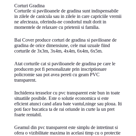
Corturi Gradina
Corturile si pavilioanele de gradina sunt indispensabile
in zilele de canicula sau in zilele in care capriciile vremii
ne afecteaza, oferindu-ne condortul mult dorit in
momentele de relaxare cu prietenii si familia.
Bai Cover produce corturi de gradina si pavilioane de
gradina de orice dimensiune, cele mai uzuale fiind
corturile de 3x3m, 3x4m, 4x4m, 6x4m, 6x5m.
Atat corturile cat si pavilioanele de gradina pe care le
producem pot fi personalizate prin inscriptionare
policromie sau pot avea pereti cu geam PVC
transparent.
Inchiderea teraselor cu pvc transparent este bun in toate
situatiile posibile. Este o solutie economica si este
eficient atunci cand afara bate vantul,ninge sau ploua. Iti
poti face bucatica ta de rai oriunde in curte la un pret
foarte rentabil.
Geamul din pvc transparent este simplu de intretinut si
ofera o vizibilitate maxima in acelasi timp cu o protectie