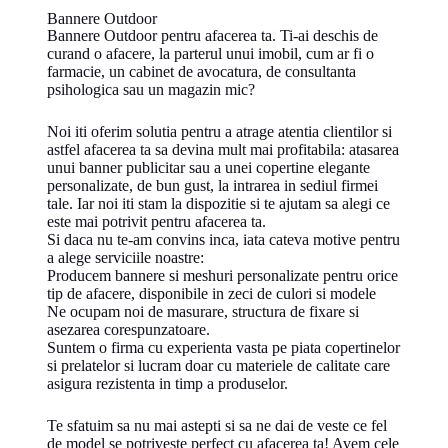
Bannere Outdoor
Bannere Outdoor pentru afacerea ta. Ti-ai deschis de
curand o afacere, la parterul unui imobil, cum ar fi o
farmacie, un cabinet de avocatura, de consultanta
psihologica sau un magazin mic?
Noi iti oferim solutia pentru a atrage atentia clientilor si
astfel afacerea ta sa devina mult mai profitabila: atasarea
unui banner publicitar sau a unei copertine elegante
personalizate, de bun gust, la intrarea in sediul firmei
tale. Iar noi iti stam la dispozitie si te ajutam sa alegi ce
este mai potrivit pentru afacerea ta.
Si daca nu te-am convins inca, iata cateva motive pentru
a alege serviciile noastre:
Producem bannere si meshuri personalizate pentru orice
tip de afacere, disponibile in zeci de culori si modele
Ne ocupam noi de masurare, structura de fixare si
asezarea corespunzatoare.
Suntem o firma cu experienta vasta pe piata copertinelor
si prelatelor si lucram doar cu materiele de calitate care
asigura rezistenta in timp a produselor.
Te sfatuim sa nu mai astepti si sa ne dai de veste ce fel
de model se potriveste perfect cu afacerea ta! Avem cele